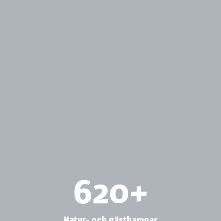
620
+
Natur- och gästhamnar